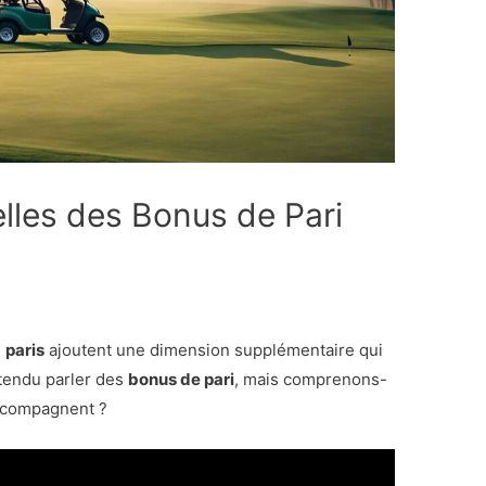
lles des Bonus de Pari
s
paris
ajoutent une dimension supplémentaire qui
tendu parler des
bonus de pari
, mais comprenons-
accompagnent ?