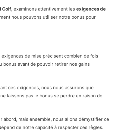
i Golf
, examinons attentivement les
exigences de
ment nous pouvons utiliser notre bonus pour
s exigences de mise précisent combien de fois
u bonus avant de pouvoir retirer nos gains
tant ces exigences, nous nous assurons que
ne laissons pas le bonus se perdre en raison de
 abord, mais ensemble, nous allons démystifier ce
dépend de notre capacité à respecter ces règles.