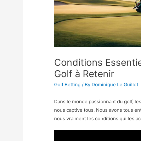
Conditions Essentie
Golf à Retenir
Golf Betting
/ By
Dominique Le Guillot
Dans le monde passionnant du golf, le
nous captive tous. Nous avons tous en
nous vraiment les conditions qui les 