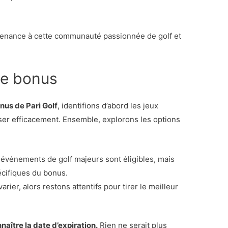
tenance à cette communauté passionnée de golf et
 le bonus
nus de Pari Golf
, identifions d’abord les jeux
liser efficacement. Ensemble, explorons les options
s événements de golf majeurs sont éligibles, mais
écifiques du bonus.
ier, alors restons attentifs pour tirer le meilleur
aître la date d’expiration.
Rien ne serait plus