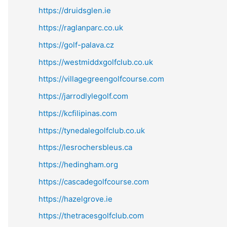
https://druidsglen.ie
https://raglanparc.co.uk
https://golf-palava.cz
https://westmiddxgolfclub.co.uk
https://villagegreengolfcourse.com
https://jarrodlylegolf.com
https://kcfilipinas.com
https://tynedalegolfclub.co.uk
https://lesrochersbleus.ca
https://hedingham.org
https://cascadegolfcourse.com
https://hazelgrove.ie
https://thetracesgolfclub.com