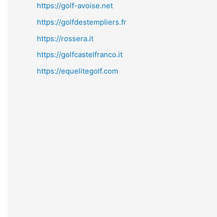
https://golf-avoise.net
https://golfdestempliers.fr
https://rossera.it
https://golfcastelfranco.it
https://equelitegolf.com