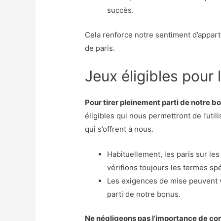
succès.
Cela renforce notre sentiment d’appar
de paris.
Jeux éligibles pour
Pour tirer pleinement parti de notre bo
éligibles qui nous permettront de l’uti
qui s’offrent à nous.
Habituellement, les paris sur le
vérifions toujours les termes sp
Les exigences de mise peuvent var
parti de notre bonus.
Ne négligeons pas l’importance de conn