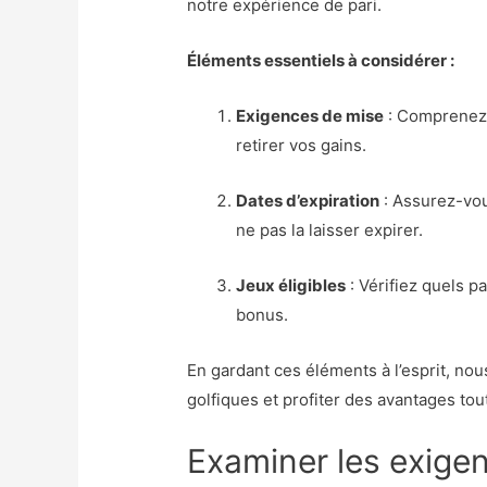
notre expérience de pari.
Éléments essentiels à considérer :
Exigences de mise
: Comprenez 
retirer vos gains.
Dates d’expiration
: Assurez-vous
ne pas la laisser expirer.
Jeux éligibles
: Vérifiez quels p
bonus.
En gardant ces éléments à l’esprit, n
golfiques et profiter des avantages tout
Examiner les exige