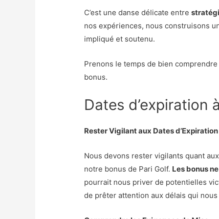
C’est une danse délicate entre
stratég
nos expériences, nous construisons u
impliqué et soutenu.
Prenons le temps de bien comprendre 
bonus.
Dates d’expiration à
Rester Vigilant aux Dates d’Expiration
Nous devons rester vigilants quant aux 
notre bonus de Pari Golf.
Les bonus ne
pourrait nous priver de potentielles vic
de prêter attention aux délais qui nous