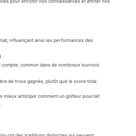
nités pour enrichir nos connaissances et affiner nos
mat, influençant ainsi les performances des
 :
tal compte, commun dans de nombreux tournois
re de trous gagnés, plutôt que le score total.
s mieux anticiper comment un golfeur pourrait
.
p ont des traditions distinctes qui peuvent