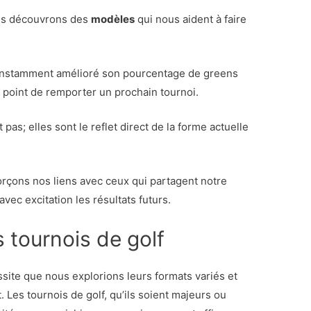
ous découvrons des
modèles
qui nous aident à faire
constamment amélioré son pourcentage de greens
e point de remporter un prochain tournoi.
pas; elles sont le reflet direct de la forme actuelle
orçons nos liens avec ceux qui partagent notre
vec excitation les résultats futurs.
tournois de golf
site que nous explorions leurs formats variés et
. Les tournois de golf, qu’ils soient majeurs ou