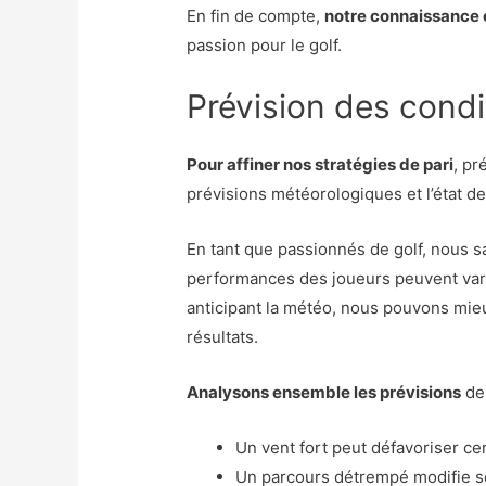
En fin de compte,
notre connaissanc
passion pour le golf.
Prévision des condi
Pour affiner nos stratégies de pari
, pr
prévisions météorologiques et l’état de
En tant que passionnés de golf, nous s
performances des joueurs peuvent varie
anticipant la météo, nous pouvons mie
résultats.
Analysons ensemble les prévisions
de 
Un vent fort peut défavoriser ce
Un parcours détrempé modifie sou