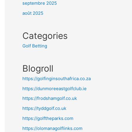
septembre 2025
août 2025
Categories
Golf Betting
Blogroll
https://golfinginsouthafrica.co.za
https://dunmoreeastgolfclub.ie
https://frodshamgolf.co.uk
https://tyddgolf.co.uk
https://golftheparks.com
https://olomanagolflinks.com