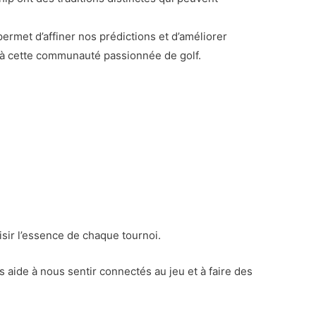
met d’affiner nos prédictions et d’améliorer
 à cette communauté passionnée de golf.
isir l’essence de chaque tournoi.
aide à nous sentir connectés au jeu et à faire des