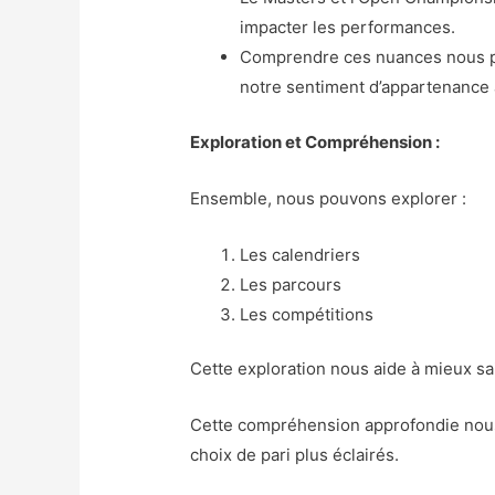
impacter les performances.
Comprendre ces nuances nous per
notre sentiment d’appartenance
Exploration et Compréhension :
Ensemble, nous pouvons explorer :
Les calendriers
Les parcours
Les compétitions
Cette exploration nous aide à mieux sa
Cette compréhension approfondie nous 
choix de pari plus éclairés.