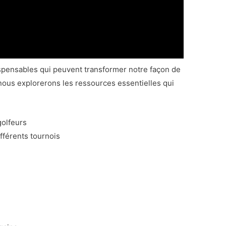
ispensables qui peuvent transformer notre façon de
e, nous explorerons les ressources essentielles qui
golfeurs
fférents tournois