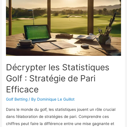
Décryptage
des
Cotes
de
Paris
PGA
Décrypter les Statistiques
Golf : Stratégie de Pari
Efficace
Golf Betting
/ By
Dominique Le Guillot
Dans le monde du golf, les statistiques jouent un rôle crucial
dans l’élaboration de stratégies de pari. Comprendre ces
chiffres peut faire la différence entre une mise gagnante et