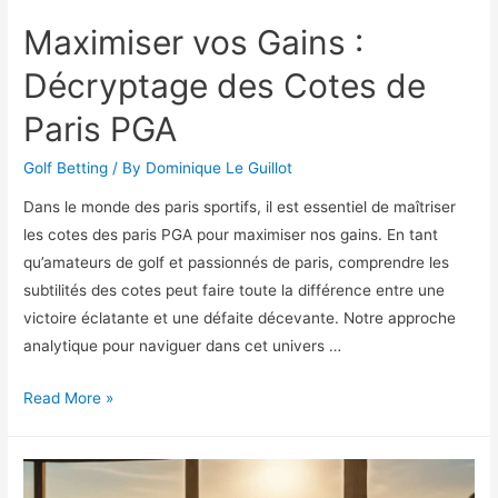
Maximiser vos Gains :
Décryptage des Cotes de
Paris PGA
Golf Betting
/ By
Dominique Le Guillot
Dans le monde des paris sportifs, il est essentiel de maîtriser
les cotes des paris PGA pour maximiser nos gains. En tant
qu’amateurs de golf et passionnés de paris, comprendre les
subtilités des cotes peut faire toute la différence entre une
victoire éclatante et une défaite décevante. Notre approche
analytique pour naviguer dans cet univers …
Maximiser
Read More »
vos
Gains
: