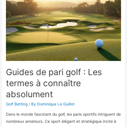
joueurs
de
golf
à
suivre
cette
saison
Guides de pari golf : Les
termes à connaître
absolument
Golf Betting
/ By
Dominique Le Guillot
Dans le monde fascinant du golf, les paris sportifs intriguent de
nombreux amateurs. Ce sport élégant et stratégique incite à