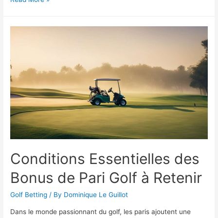
et
Résultats
Golf
:
Impact
sur
vos
Paris
Conditions Essentielles des
Bonus de Pari Golf à Retenir
Golf Betting
/ By
Dominique Le Guillot
Dans le monde passionnant du golf, les paris ajoutent une