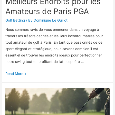
Meilleurs Endroits pour les
Amateurs de Paris PGA
Golf Betting
/ By
Dominique Le Guillot
Nous sommes ravis de vous emmener dans un voyage à
travers les trésors cachés et les lieux incontournables pour
tout amateur de golf à Paris. En tant que passionnés de ce
sport élégant et stratégique, nous savons combien il est
essentiel de trouver les endroits idéaux pour perfectionner
notre swing tout en profitant de l’atmosphère …
Meilleurs
Read More »
Endroits
pour
les
Amateurs
de
Paris