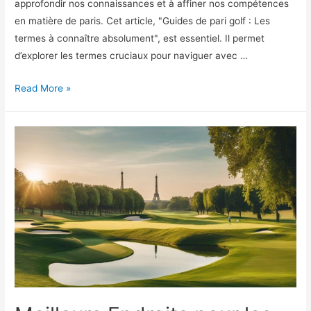
approfondir nos connaissances et à affiner nos compétences
en matière de paris. Cet article, "Guides de pari golf : Les
termes à connaître absolument", est essentiel. Il permet
d’explorer les termes cruciaux pour naviguer avec …
Guides
Read More »
de
pari
golf :
Les
termes
à
connaître
absolument