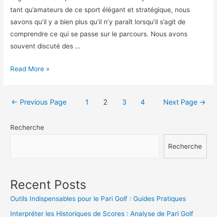
tant qu’amateurs de ce sport élégant et stratégique, nous
savons qu’il y a bien plus qu’il n’y paraît lorsqu’il s’agit de
comprendre ce qui se passe sur le parcours. Nous avons
souvent discuté des …
7
Read More »
astuces
pour
Navigation
←
Previous Page
1
2
3
4
Next Page
→
analyser
des
un
Recherche
tournoi
articles
de
Recherche
golf
Recent Posts
Outils Indispensables pour le Pari Golf : Guides Pratiques
Interpréter les Historiques de Scores : Analyse de Pari Golf